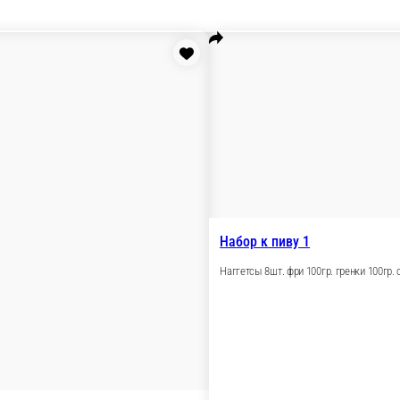
 колбаски 75гр. соус чесночный 50гр. соус чили 50гр.