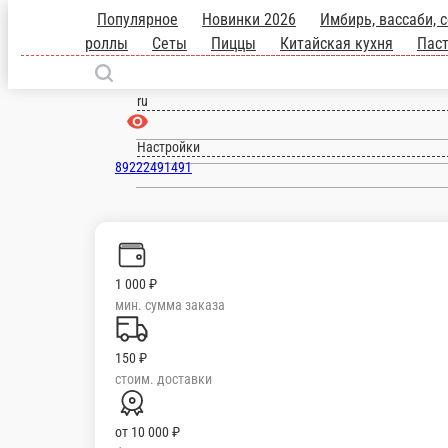
Нефтеюганск
ru
Настройки
89222491491
Главная
Отзывы
О нас
1 000 ₽
мин. сумма заказа
150 ₽
стоим. доставки
от
10 000 ₽
беспл. доставка
Популярное
Новинки 2026
Имбирь, вассаби, соевый, палочки.
О
кухня
Паста
Салаты
Напитки
Десерты
Закуски