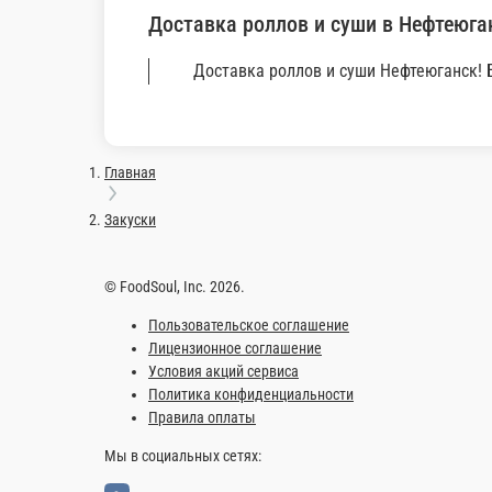
249 ₽
В корзину
Информация об оплате
Наличный расчёт
Оплата производится наличными курьеру при доставке заказа и
Картой
Оплата производится банковской картой курьеру при доставке 
Доставка роллов и суши в Не
Доставка роллов и суши Нефтеюганск! Бесплатная доставка! В 
Главная
Закуски
© FoodSoul, Inc. 2026.
Пользовательское соглашение
Лицензионное соглашение
Условия акций сервиса
Политика конфиденциальности
Правила оплаты