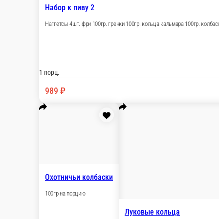
1 порц.
150 ₽
В корзину
Охотничьи колбаски
100гр на порцию
1 порц.
300 ₽
В корзину
Луковые кольца
Кольца лука, обжаренные в кляре и сухарях 100гр.
1 порц.
149 ₽
В корзину
Мидии запеченные