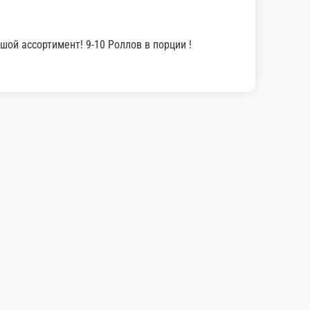
е сумму, с которой Вам необходима сдача.
 Роллов в порции !