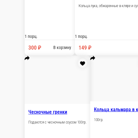
Мидии запекаются под соусом в порции 5шт.
1 порц.
499 ₽
В корзину
Креветки в кляре
Креветки тигровые на порцию 5шт.
1 порц.
499 ₽
В корзину
Картофель Фри
100гр.
1 порц.
145 ₽
В корзину