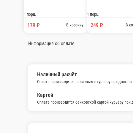
Куриные наггетсы
8шт. на порцию
1 порц.
229 ₽
В корзину
Чесночные гренки
Подаются с чесночным соусом 100гр.
1 порц.
179 ₽
В корзину
Кольца кальмара в кляре
100гр.
1 порц.