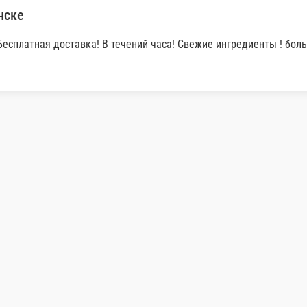
ли самовывозом из точки продаж. При оформлении заказа укажит
заказа или при самовывозе из точки продаж.
фтеюганске
течений часа! Свежие ингредиенты ! большой ассортимент! 9-10