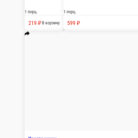
230гр./9шт. (лепешка тортильи, сливочный сыр, 
1 порц.
329 ₽
Авокадо маки
Онигава
Авокадо 160гр.-10шт
(сливочн