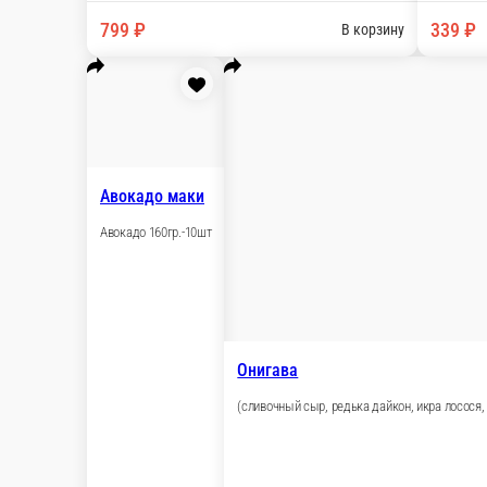
Филадельфия с креветкой
280гр./9шт. (сливочный сыр, тигровая креветка,
1 порц.
799 ₽
В к
Тортилья с курицей