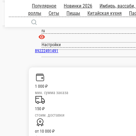
Популярное
Новинки 2026
Имби
роллы
Теплые и запеченые роллы
С
Нефтеюганск
ru
Настройки
89222491491
1 000 ₽
мин. сумма заказа
150 ₽
стоим. доставки
от
10 000 ₽