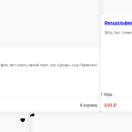
Чукка маки
, кунжут) 280гр./9шт.
(водоросли чука, ореховый соус) 
1 порц.
229 ₽
В корзину