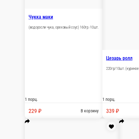
Изуми
(сливочный сыр, помидор, огурец, куриное филе
1 порц.
359 ₽