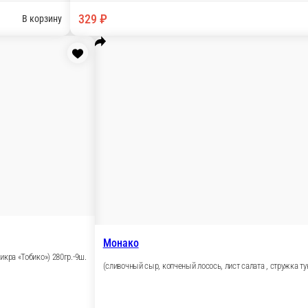
Унаги маки
 лосось)
Копченый угорь 160гр.-10шт.
1 порц.
339 ₽
орзину
В корзину
Текк