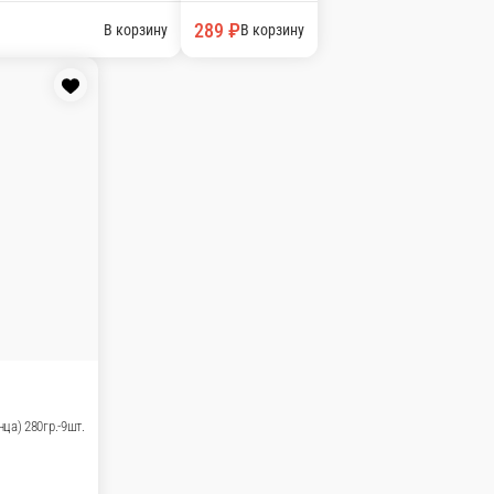
а маки