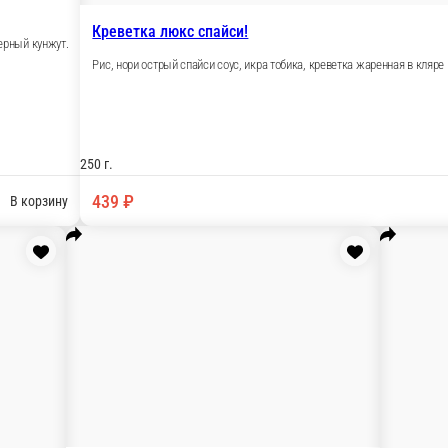
В корзину
ветка жаренная в кляре и сухорях панко.