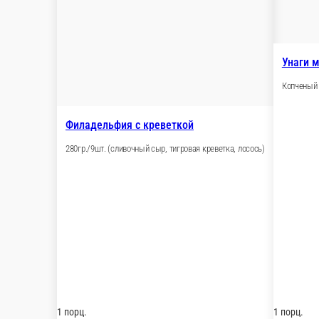
Цезарь ролл
220гр/10шт. (куриное филе, лист салата, свеж
1 порц.
339 ₽