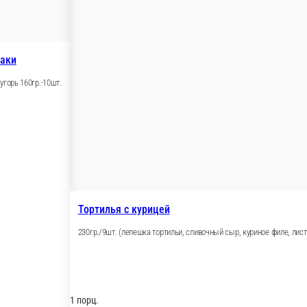
Филадельфи
ий томат, соус «Цезарь», сыр «Пармезан»)
280гр./9шт. 
1 порц.
699 ₽
В корзину