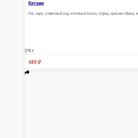
270 г.
489 ₽
НОВИНКА!
острое!
Креветка люкс спайси!
Рис, нори острый спайси соус, икра тобика, кре
250 г.