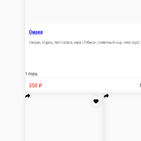
439 ₽
Омаки
(такуан, огурец, лист салата, икра «Тобико», с
1 порц.
350 ₽