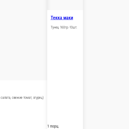
я с огурцом
(сливочный сыр, свежий огурец, лосось)
В корзину