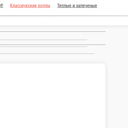
!
НОВИНКА
НОВИНКИ!
Классические
апитки
Десерты
Закуски