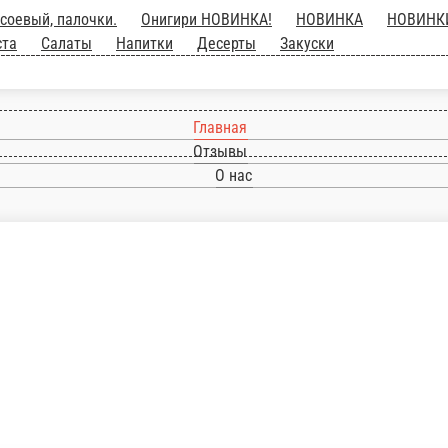
рь, вассаби, соевый, палочки.
Онигири НОВИНКА
еты
Пиццы
Китайская кухня
Паста
Салаты
Н
Главная
Отзывы
О нас