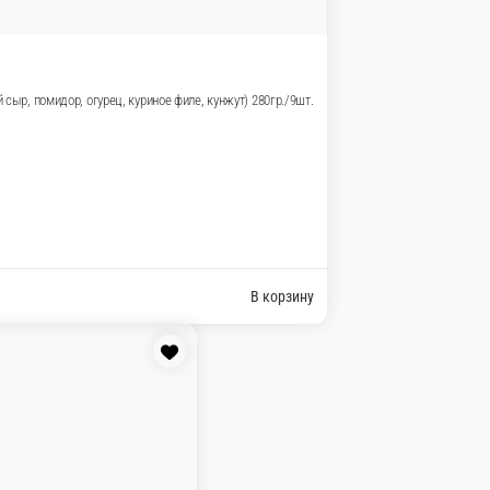
орь, лосось, икра «Тобико») 280гр./9шт.
В корзину