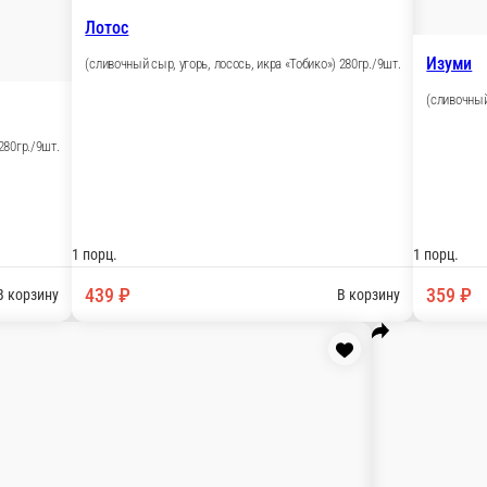
В корзину
Лотос
ливочный сыр, чили соус) 280гр./9шт.
(сливочный сыр, уг
1 порц.
439 ₽
В корзину