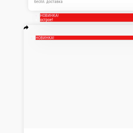
беспл. доставка
НОВИНКА!
острое!
НОВИНКА!
Китами
Рис, нори , сливочный сыр, копченый лосось, огу