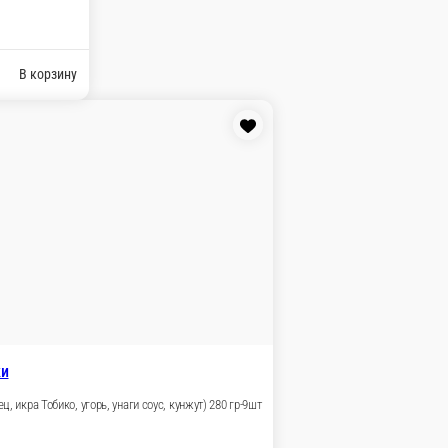
ц 160гр.-10шт.
рц.
9 ₽
В корзину
.-9ш.