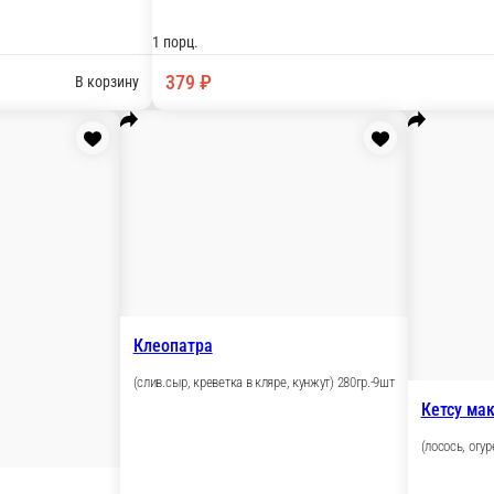
куриное филе, лист салата, свежие томат, огурец)
Туне
1 по
28
В корзину
ый сыр, редька дайкон, икра лосося, икра «Тобико») 280гр