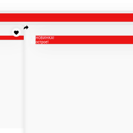
рец, красная тобика, черный кунжут.