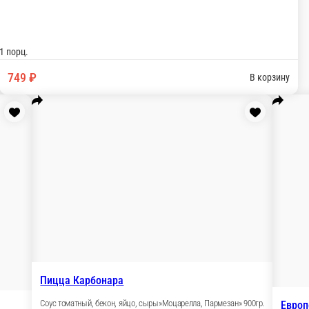
инованные огурцы, лист салата, сыр»Моцарелла» 900гр.
»Моцарелла» 900гр.
а», базилик 900гр.