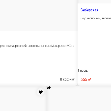
кон, помидор свежий, сыр»Моцарелла» 900гр.
помидоры свежие, маслины, сыр»моцарелла» 900гр.
900гр.