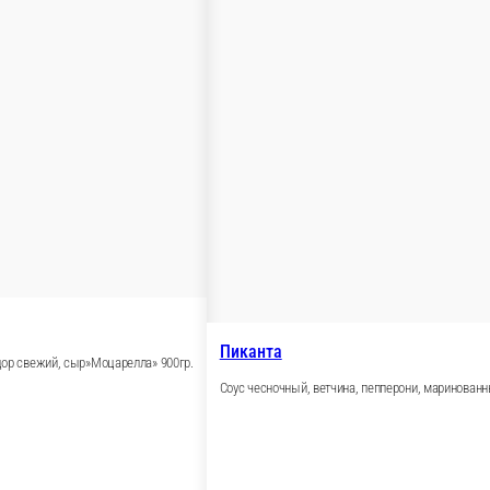
»Моцарелла» 900гр.
арелла» 900гр.
р.