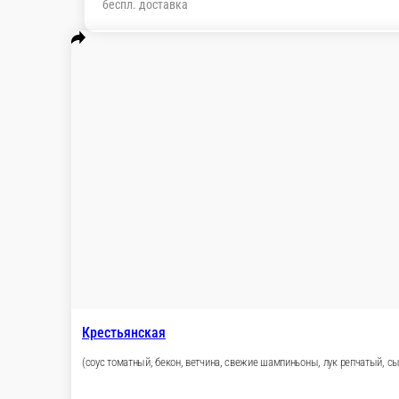
Крестьянская
(соус томатный, бекон, ветчина, свежие шампиньоны, лук реп
ед.
749 ₽
В корзину
Маргарита
(соус томатный, свежие томаты, сыр «Моцарелла»)
1 ед.
660 ₽
В корзину
Мясной пир
Соус томатный, салями, ветчина, охотничьи колбаски, сыр «М