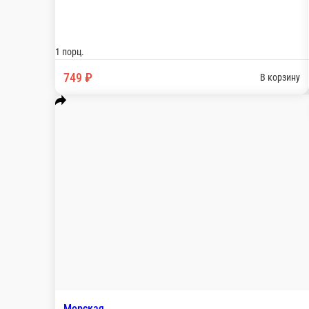
Соус томатный, фарш домашний с луком, помидор свежий, мар
1 порц.
799 ₽
В корзину
Гавайи
Соус томатный, куриное филе, ананас консервированный, сыр
1 порц.
749 ₽
В корзину
Пицца Болоньез
Соус томатный с рубленым мясом, свежий томат, сыр»Моцарелл
1 порц.
749 ₽
В корзину