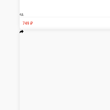
1 ед.
749 ₽
В корзину
Пицца Сатори
Соус томатный, ветчина, куриное филе, бекон, пепперони, бо
1 порц.
799 ₽
В корзину
Сибирская
Соус чесночный, ветчина, опята маринованные, деревенский к
1 порц.
555 ₽
В корзину
Ранчо