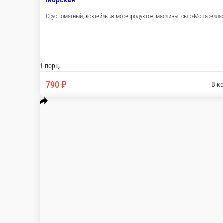
Барская
Соус томатный, салями, бекон, копченые колбаски, сыр»Моцаре
1 порц.
749 ₽
В корзину
Альфа
Соус чесночный, бекон, ветчина, помидоры свежие, шампиньо
1 порц.
749 ₽
В корзину
4 Сыра
Соус томатный, сыры «Моцарелла, Пармезан, Дор Блю, Гауда) 9
1 порц.