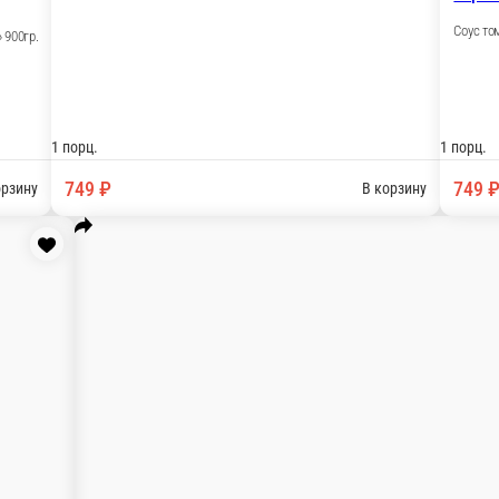
лла» 900гр.
ны, сыр»Моцарелла» 900гр.
00гр.