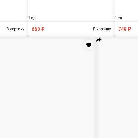
лгарский перец, помидор свежий, шампиньоны, сыр»Моцарелла» 
артофель, сыр»Моцарелла» 900гр.