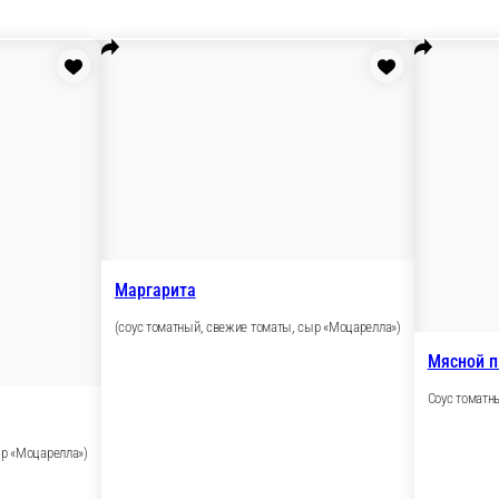
чатый, сыр «Моцарелла»)
оцарелла»