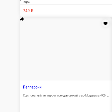
749 ₽
В корзину
Европейская
Соус томатный, говядина, ветчина, помидор свежий, сыр»Моца
1 порц.
749 ₽
В корзину
Детская
Соус томатный, сосиски, картофель фри, помидор свежий, сыр
1 порц.
749 ₽
В корзину
Гамбургер