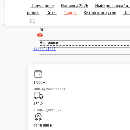
Нефтеюганск
ru
Настройки
89222491491
Главная
Отзывы
О нас
1 000 ₽
мин. сумма заказа
150 ₽
стоим. доставки
от
10 000 ₽
беспл. доставка
Популярное
Новинки 2026
Имбирь, вассаби, соевый, палочки.
О
кухня
Паста
Салаты
Напитки
Десерты
Закуски