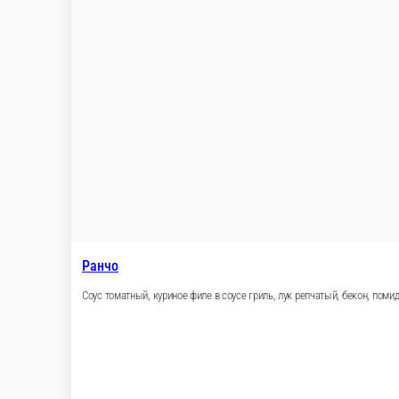
Охотничья
Соус томатный, охотничьи колбаски, пепперони, маслины, сыр
1 порц.
749 ₽
В корзину
Морская
Соус томатный, коктейль из морепродуктов, маслины, сыр»Моц
1 порц.
790 ₽
В корзину
Пицца Карбонара
Соус томатный, бекон, яйцо, сыры»Моцарелла, Пармезан» 900г
1 порц.