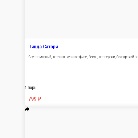
Соус томатный, куриное филе в соусе гриль, лук репчатый, бе
1 порц.
749 ₽
В корзину
Пиканта
Соус чесночный, ветчина, пепперони, маринованные огурцы, 
1 порц.
749 ₽
В корзину
Пепперони
Соус томатный, пепперони, помидор свежий, сыр»Моцарелла» 
1 порц.
749 ₽
В корзину