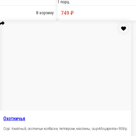
релла» 900гр.
»Мацарелла» 900гр.