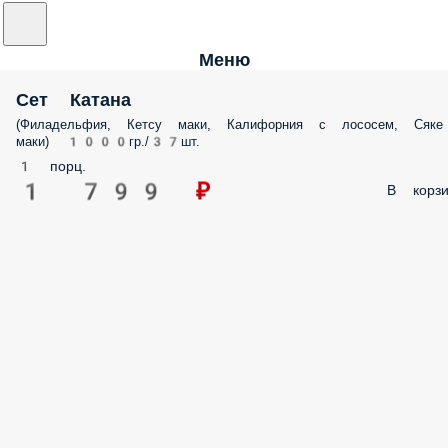
Меню
Сет Катана
(Филадельфия, Кетсу маки, Калифорния с лососем, Сяке
маки) 1000гр./37шт.
1 порц.
1 799 ₽
В корзи