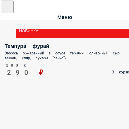
Меню
НОВИНКА!
Темпура фурай
(лосось обжаренный в соусе терияки, сливочный сыр,
такуан, кляр, сухари “панко”).
280 г.
290 ₽
В корзи